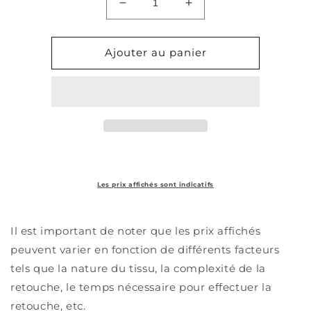
Réduire
Augmenter
la
la
quantité
quantité
de
de
Ajouter au panier
Pantalon
Pantalon
-
-
Allonger
Allonger
Les prix affichés sont indicatifs
Il est important de noter que les prix affichés
peuvent varier en fonction de différents facteurs
tels que la nature du tissu, la complexité de la
retouche, le temps nécessaire pour effectuer la
retouche, etc.