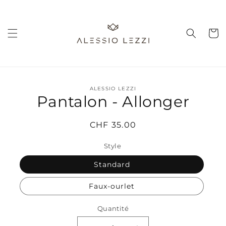
et
passer
au
contenu
Panier
Passer aux
ALESSIO LEZZI
informations
Pantalon - Allonger
produits
Prix
CHF 35.00
habituel
Style
Standard
Faux-ourlet
Quantité